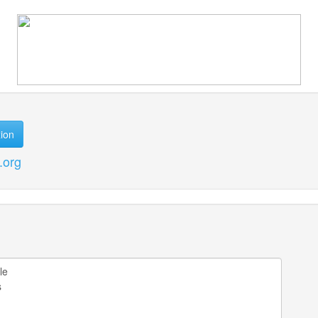
ion
.org