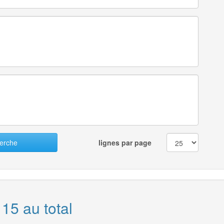
erche
lignes par page
 15 au total