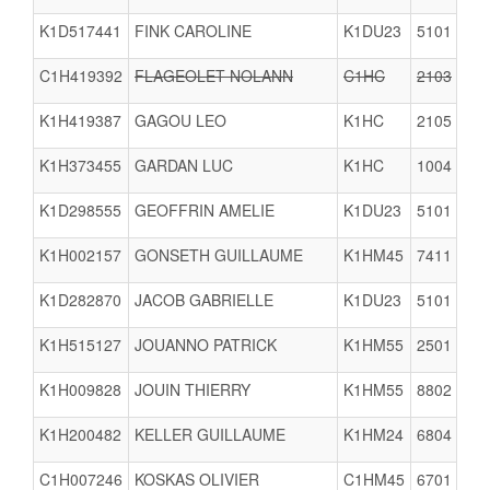
K1D517441
FINK CAROLINE
K1DU23
5101
C1H419392
FLAGEOLET NOLANN
C1HC
2103
V
K1H419387
GAGOU LEO
K1HC
2105
K1H373455
GARDAN LUC
K1HC
1004
K1D298555
GEOFFRIN AMELIE
K1DU23
5101
K1H002157
GONSETH GUILLAUME
K1HM45
7411
K1D282870
JACOB GABRIELLE
K1DU23
5101
K1H515127
JOUANNO PATRICK
K1HM55
2501
K1H009828
JOUIN THIERRY
K1HM55
8802
K1H200482
KELLER GUILLAUME
K1HM24
6804
C1H007246
KOSKAS OLIVIER
C1HM45
6701