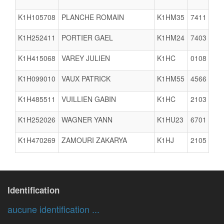
K1H105708
PLANCHE ROMAIN
K1HM35
7411
K1H252411
PORTIER GAEL
K1HM24
7403
K1H415068
VAREY JULIEN
K1HC
0108
C
K1H099010
VAUX PATRICK
K1HM55
4566
K1H485511
VUILLIEN GABIN
K1HC
2103
V
K1H252026
WAGNER YANN
K1HU23
6701
K1H470269
ZAMOURI ZAKARYA
K1HJ
2105
Identification
aucune identification ...