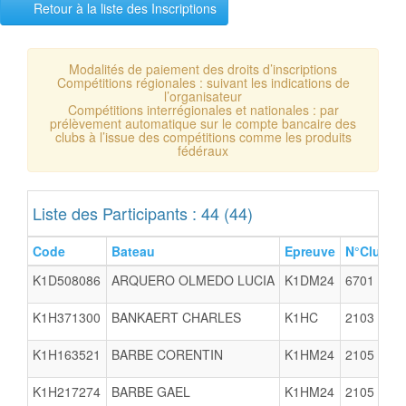
Retour à la liste des Inscriptions
Modalités de paiement des droits d’inscriptions
Compétitions régionales : suivant les indications de
l’organisateur
Compétitions interrégionales et nationales : par
prélèvement automatique sur le compte bancaire des
clubs à l’issue des compétitions comme les produits
fédéraux
Liste des Participants : 44 (44)
Code
Bateau
Epreuve
N°Club
C
K1D508086
ARQUERO OLMEDO LUCIA
K1DM24
6701
K1H371300
BANKAERT CHARLES
K1HC
2103
V
K1H163521
BARBE CORENTIN
K1HM24
2105
K1H217274
BARBE GAEL
K1HM24
2105