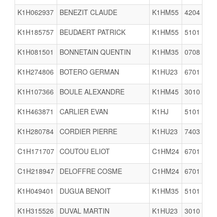
K1H062937
BENEZIT CLAUDE
K1HM55
4204
K1H185757
BEUDAERT PATRICK
K1HM55
5101
K1H081501
BONNETAIN QUENTIN
K1HM35
0708
V
K1H274806
BOTERO GERMAN
K1HU23
6701
K1H107366
BOULE ALEXANDRE
K1HM45
3010
K1H463871
CARLIER EVAN
K1HJ
5101
K1H280784
CORDIER PIERRE
K1HU23
7403
C1H171707
COUTOU ELIOT
C1HM24
6701
C1H218947
DELOFFRE COSME
C1HM24
6701
K1H049401
DUGUA BENOIT
K1HM35
5101
K1H315526
DUVAL MARTIN
K1HU23
3010