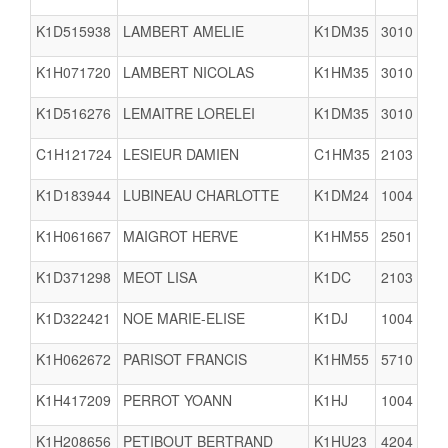
K1D515938
LAMBERT AMELIE
K1DM35
3010
K1H071720
LAMBERT NICOLAS
K1HM35
3010
K1D516276
LEMAITRE LORELEI
K1DM35
3010
C1H121724
LESIEUR DAMIEN
C1HM35
2103
V
K1D183944
LUBINEAU CHARLOTTE
K1DM24
1004
K1H061667
MAIGROT HERVE
K1HM55
2501
K1D371298
MEOT LISA
K1DC
2103
V
K1D322421
NOE MARIE-ELISE
K1DJ
1004
K1H062672
PARISOT FRANCIS
K1HM55
5710
K1H417209
PERROT YOANN
K1HJ
1004
K1H208656
PETIBOUT BERTRAND
K1HU23
4204