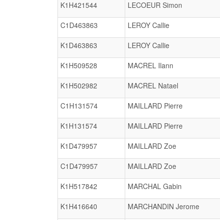
K1H421544
LECOEUR Simon
C1D463863
LEROY Callie
K1D463863
LEROY Callie
K1H509528
MACREL Ilann
K1H502982
MACREL Natael
C1H131574
MAILLARD Pierre
K1H131574
MAILLARD Pierre
K1D479957
MAILLARD Zoe
C1D479957
MAILLARD Zoe
K1H517842
MARCHAL Gabin
K1H416640
MARCHANDIN Jerome