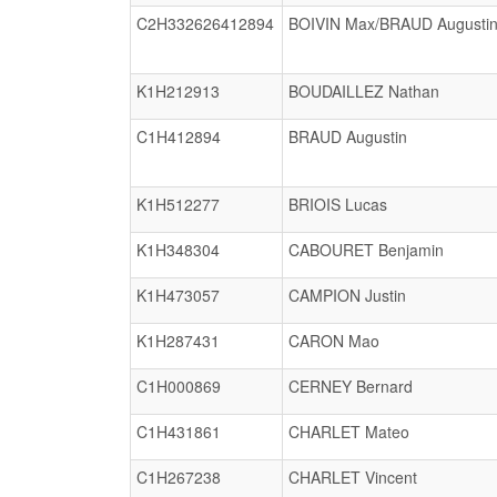
C2H332626412894
BOIVIN Max/BRAUD Augusti
K1H212913
BOUDAILLEZ Nathan
C1H412894
BRAUD Augustin
K1H512277
BRIOIS Lucas
K1H348304
CABOURET Benjamin
K1H473057
CAMPION Justin
K1H287431
CARON Mao
C1H000869
CERNEY Bernard
C1H431861
CHARLET Mateo
C1H267238
CHARLET Vincent