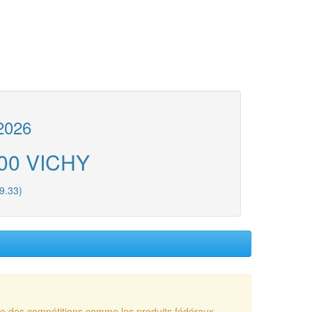
2026
200 VICHY
9.33)
sue des compétitions comme les produits fédéraux