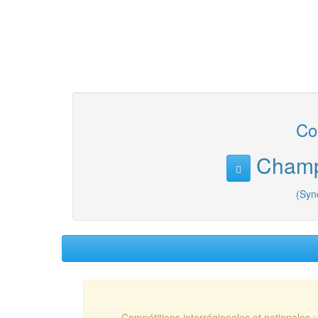
Com
Champi
(Syn
Compétitions interrégionales et nationales