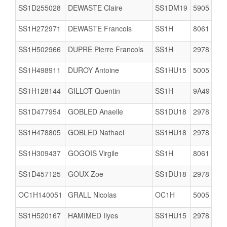
SS1D255028
DEWASTE Claire
SS1DM19
5905
SS1H272971
DEWASTE Francois
SS1H
8061
SS1H502966
DUPRE Pierre Francois
SS1H
2978
SS1H498911
DUROY Antoine
SS1HU15
5005
SS1H128144
GILLOT Quentin
SS1H
9A49
SS1D477954
GOBLED Anaelle
SS1DU18
2978
SS1H478805
GOBLED Nathael
SS1HU18
2978
SS1H309437
GOGOIS Virgile
SS1H
8061
SS1D457125
GOUX Zoe
SS1DU18
2978
OC1H140051
GRALL Nicolas
OC1H
5005
SS1H520167
HAMIMED Ilyes
SS1HU15
2978