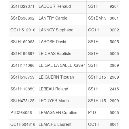
SS1H329371
LACOUR Renaud
SS1H
9204
SS1D530692
LANFRY Carole
SS1DM19
8061
OC1H512910
LANNOY Stephane
OC1H
9202
B
SS1H160063
LAROSE David
SS1H
5005
SS1H190697
LE CRAS Baptiste
SS1H
5005
SS1H174066
LE GAL LA SALLE Xavier
SS1H
2909
SS1H518759
LE GUERN Titouan
SS1HU15
2909
SS1H116859
LEBEAU Roland
SS1H
2415
A
SS1H473125
LECUYER Marin
SS1HU15
2909
P1D264056
LEMAGNEN Coraline
P1D
5005
OC1H504816
LEMAIRE Laurent
OC1H
8061