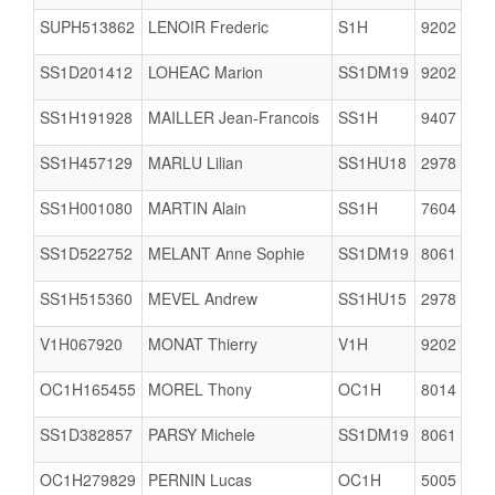
SUPH513862
LENOIR Frederic
S1H
9202
B
SS1D201412
LOHEAC Marion
SS1DM19
9202
B
SS1H191928
MAILLER Jean-Francois
SS1H
9407
SS1H457129
MARLU Lilian
SS1HU18
2978
SS1H001080
MARTIN Alain
SS1H
7604
SS1D522752
MELANT Anne Sophie
SS1DM19
8061
SS1H515360
MEVEL Andrew
SS1HU15
2978
V1H067920
MONAT Thierry
V1H
9202
B
OC1H165455
MOREL Thony
OC1H
8014
SS1D382857
PARSY Michele
SS1DM19
8061
OC1H279829
PERNIN Lucas
OC1H
5005