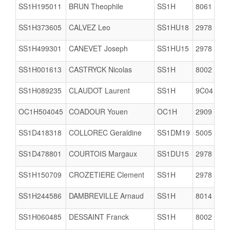
SS1H195011
BRUN Theophile
SS1H
8061
SS1H373605
CALVEZ Leo
SS1HU18
2978
SS1H499301
CANEVET Joseph
SS1HU15
2978
SS1H001613
CASTRYCK Nicolas
SS1H
8002
SS1H089235
CLAUDOT Laurent
SS1H
9C04
A
OC1H504045
COADOUR Youen
OC1H
2909
SS1D418318
COLLOREC Geraldine
SS1DM19
5005
SS1D478801
COURTOIS Margaux
SS1DU15
2978
SS1H150709
CROZETIERE Clement
SS1H
2978
SS1H244586
DAMBREVILLE Arnaud
SS1H
8014
SS1H060485
DESSAINT Franck
SS1H
8002