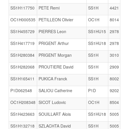
SS1H117750
PETE Remi
SS1H
4421
OC1H000535
PETILLEON Olivier
OC1H
8014
SS1H455729
PIERRES Leon
SS1HU15
2978
SS1H417719
PRIGENT Arthur
SS1HU18
2978
SS1H280384
PRIGENT Morgan
SS1H
3010
SS1H282068
PROUTIERE David
SS1H
2909
SS1H165411
PUKICA Franck
SS1H
8002
P1D062548
SALIOU Catherine
P1D
9202
B
OC1H208348
SICOT Ludovic
OC1H
8504
SS1H423663
SOUILLART Alois
SS1HU18
5005
SS1H132718
SZLACHTA David
SS1H
5005