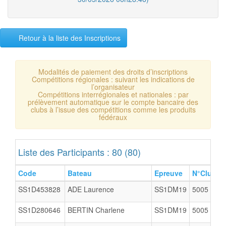
Retour à la liste des Inscriptions
Modalités de paiement des droits d’inscriptions
Compétitions régionales : suivant les indications de
l’organisateur
Compétitions interrégionales et nationales : par
prélèvement automatique sur le compte bancaire des
clubs à l’issue des compétitions comme les produits
fédéraux
Liste des Participants : 80 (80)
Code
Bateau
Epreuve
N°Club
C
SS1D453828
ADE Laurence
SS1DM19
5005
SS1D280646
BERTIN Charlene
SS1DM19
5005