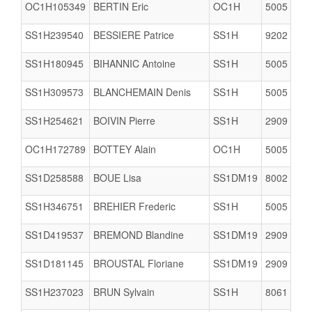
OC1H105349
BERTIN Eric
OC1H
5005
SS1H239540
BESSIERE Patrice
SS1H
9202
B
SS1H180945
BIHANNIC Antoine
SS1H
5005
SS1H309573
BLANCHEMAIN Denis
SS1H
5005
SS1H254621
BOIVIN Pierre
SS1H
2909
OC1H172789
BOTTEY Alain
OC1H
5005
SS1D258588
BOUE Lisa
SS1DM19
8002
SS1H346751
BREHIER Frederic
SS1H
5005
SS1D419537
BREMOND Blandine
SS1DM19
2909
SS1D181145
BROUSTAL Floriane
SS1DM19
2909
SS1H237023
BRUN Sylvain
SS1H
8061