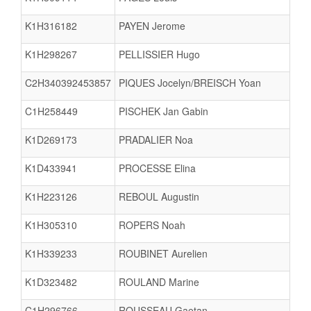
K1H316182
PAYEN Jerome
K1H298267
PELLISSIER Hugo
C2H340392453857
PIQUES Jocelyn/BREISCH Yoan
C1H258449
PISCHEK Jan Gabin
K1D269173
PRADALIER Noa
K1D433941
PROCESSE Elina
K1H223126
REBOUL Augustin
K1H305310
ROPERS Noah
K1H339233
ROUBINET Aurelien
K1D323482
ROULAND Marine
C1H296766
ROUSSEAU Gaetan