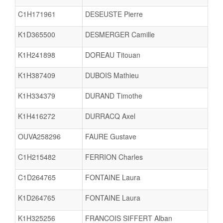
C1H171961
DESEUSTE Pierre
K1D365500
DESMERGER Camille
K1H241898
DOREAU Titouan
K1H387409
DUBOIS Mathieu
K1H334379
DURAND Timothe
K1H416272
DURRACQ Axel
OUVA258296
FAURE Gustave
C1H215482
FERRION Charles
C1D264765
FONTAINE Laura
K1D264765
FONTAINE Laura
K1H325256
FRANCOIS SIFFERT Alban