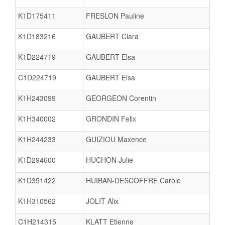
K1D175411
FRESLON Pauline
K1D183216
GAUBERT Clara
K1D224719
GAUBERT Elsa
C1D224719
GAUBERT Elsa
K1H243099
GEORGEON Corentin
K1H340002
GRONDIN Felix
K1H244233
GUIZIOU Maxence
K1D294600
HUCHON Julie
K1D351422
HUIBAN-DESCOFFRE Carole
K1H310562
JOLIT Alix
C1H214315
KLATT Etienne