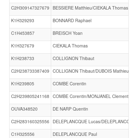
C2H309147327679
BESSIERE Matthieu/CIEKALA Thomas
K1H329293
BONNARD Raphael
C1H453857
BREISCH Yoan
K1H327679
CIEKALA Thomas
K1H238733
COLLIGNON Thibaut
C2H238733387409
COLLIGNON Thibaut/DUBOIS Mathieu
K1H239805
COMBE Corentin
C2H239805241168
COMBE Corentin/MONJANEL Clement
OUVA348520
DE NARP Quentin
C2H283160325556
DELEPLANCQUE Lucas/DELEPLANCQUE P
C1H325556
DELEPLANCQUE Paul