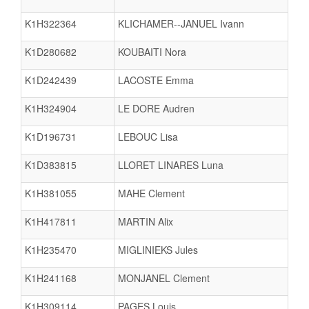
K1H322364
KLICHAMER--JANUEL Ivann
K1D280682
KOUBAITI Nora
K1D242439
LACOSTE Emma
K1H324904
LE DORE Audren
K1D196731
LEBOUC Lisa
K1D383815
LLORET LINARES Luna
K1H381055
MAHE Clement
K1H417811
MARTIN Alix
K1H235470
MIGLINIEKS Jules
K1H241168
MONJANEL Clement
K1H309114
PAGES Louis