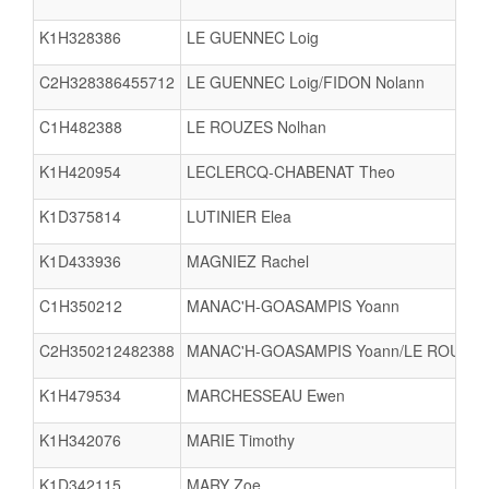
K1H328386
LE GUENNEC Loig
C2H328386455712
LE GUENNEC Loig/FIDON Nolann
C1H482388
LE ROUZES Nolhan
K1H420954
LECLERCQ-CHABENAT Theo
K1D375814
LUTINIER Elea
K1D433936
MAGNIEZ Rachel
C1H350212
MANAC'H-GOASAMPIS Yoann
C2H350212482388
MANAC'H-GOASAMPIS Yoann/LE ROUZES
K1H479534
MARCHESSEAU Ewen
K1H342076
MARIE Timothy
K1D342115
MARY Zoe