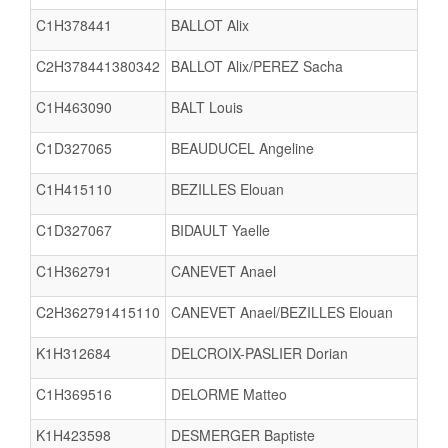
C1H378441
BALLOT Alix
C2H378441380342
BALLOT Alix/PEREZ Sacha
C1H463090
BALT Louis
C1D327065
BEAUDUCEL Angeline
C1H415110
BEZILLES Elouan
C1D327067
BIDAULT Yaelle
C1H362791
CANEVET Anael
C2H362791415110
CANEVET Anael/BEZILLES Elouan
K1H312684
DELCROIX-PASLIER Dorian
C1H369516
DELORME Matteo
K1H423598
DESMERGER Baptiste