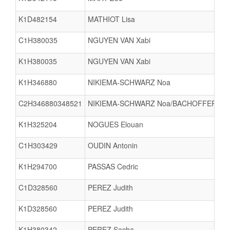
K1D482154
MATHIOT Lisa
C1H380035
NGUYEN VAN Xabi
K1H380035
NGUYEN VAN Xabi
K1H346880
NIKIEMA-SCHWARZ Noa
C2H346880348521
NIKIEMA-SCHWARZ Noa/BACHOFFER Jul
K1H325204
NOGUES Elouan
C1H303429
OUDIN Antonin
K1H294700
PASSAS Cedric
C1D328560
PEREZ Judith
K1D328560
PEREZ Judith
K1H380342
PEREZ Sacha