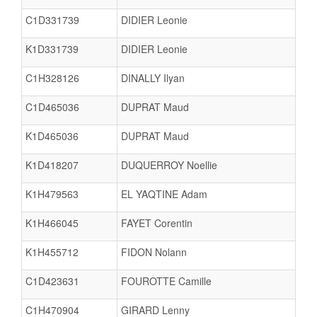
C1D331739
DIDIER Leonie
K1D331739
DIDIER Leonie
C1H328126
DINALLY Ilyan
C1D465036
DUPRAT Maud
K1D465036
DUPRAT Maud
K1D418207
DUQUERROY Noellie
K1H479563
EL YAQTINE Adam
K1H466045
FAYET Corentin
K1H455712
FIDON Nolann
C1D423631
FOUROTTE Camille
C1H470904
GIRARD Lenny