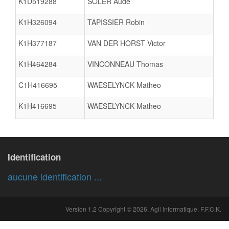
K1D519288
SOLER Aude
K1H326094
TAPISSIER Robin
K1H377187
VAN DER HORST Victor
K1H464284
VINCONNEAU Thomas
C1H416695
WAESELYNCK Matheo
K1H416695
WAESELYNCK Matheo
Identification
aucune identification ...
Version 1.2 Copyright © 2026, Agil Informatique, F.F.C.K.