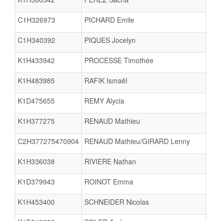
C1H326973
PICHARD Emile
C1H340392
PIQUES Jocelyn
K1H433942
PROCESSE Timothée
K1H483985
RAFIK Ismaël
K1D475655
REMY Alycia
K1H377275
RENAUD Mathieu
C2H377275470904
RENAUD Mathieu/GIRARD Lenny
K1H336038
RIVIERE Nathan
K1D379943
ROINOT Emma
K1H453400
SCHNEIDER Nicolas