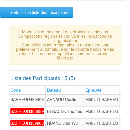
Retour à la liste des Inscriptions
Modalités de paiement des droits d’inscriptions
Compétitions régionales : suivant les indications de
l’organisateur
Compétitions interrégionales et nationales : par
prélèvement automatique sur le compte bancaire des
clubs à l’issue des compétitions comme les produits
fédéraux
Liste des Participants : 5 (5)
Code
Bateau
Epreuve
N°C
BARREUD480406
ARNAUD Cecile
M50+-D-BARREU
597
BARREUH383989
BENACEK Thomas
M50+-H-BARREU
880
BARREUH359660
HUANG Jian-Wu
M40+-H-BARREU
750