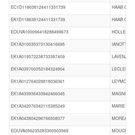
EC1D118638124411331739
HAAB Clair
EK1D118638124411331739
HAAB Clair
EOUVA100096418288499673
HOLLEVILL
EK1A310035373130416695
IANOTTO T
EK1A019572238733387409
LAVENANT 
EK1A039700252184324904
LECLERC Fr
EK1A012764028818036361
LEYMONERIE
EK1A433936433942466045
MAGNIEZ Ra
EK1A342076342115385249
MARIE Tim
EK1A043804296766508377
MOREAU Je
EOUVA056235283300503569
MOUCHOUX 