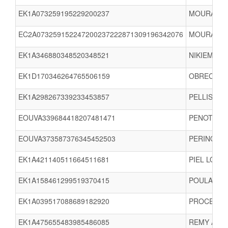
EK1A073259195229200237
MOURASSE 
EC2A073259152247200237222871309196342076
MOURASSE O
EK1A346880348520348521
NIKIEMA-S
EK1D170346264765506159
OBRECHT Ju
EK1A298267339233453857
PELLISSIER
EOUVA339684418207481471
PENOT Elen
EOUVA373587376345452503
PERINO An
EK1A421140511664511681
PIEL LOLLI
EK1A158461299519370415
POULAIN C
EK1A039517088689182920
PROCESSE C
EK1A475655483985486085
REMY Alyci