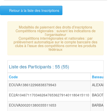
Retour à la liste des Inscriptions
Modalités de paiement des droits d’inscriptions
Compétitions régionales : suivant les indications de
l’organisateur
Compétitions interrégionales et nationales : par
prélèvement automatique sur le compte bancaire des
clubs à l’issue des compétitions comme les produits
fédéraux
Liste des Participants : 55 (55)
Code
Bateau
EOUVA138612296838379943
ALEXANDRE
EC2A104671170346264765362791401180415110
BAGOT Jule
EOUVA300201380035511653
BARBARIN 