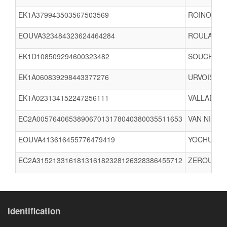
EK1A379943503567503569
ROINOT Em
EOUVA323484323624464284
ROULAND M
EK1D108509294600323482
SOUCHEYRE
EK1A060839298443377276
URVOIS Lau
EK1A023134152247256111
VALLAEYS C
EC2A005764065389067013178040380035511653
VAN NIFTER
EOUVA413616455776479419
YOCHUM Ma
EC2A315213316181316182328126328386455712
ZEROUGA No
Identification